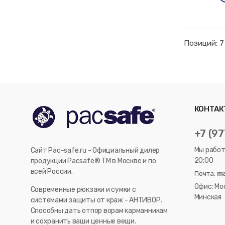
Позиций: 7
КОНТАК
+7 (97
Мы работ
Сайт Pac-safe.ru - Официальный дилер
20:00
продукции Pacsafe® ТМ в Москве и по
всей России.
ma
Почта:
Офис: Мо
Современные рюкзаки и сумки с
Минская
системами защиты от краж - АНТИВОР.
Способны дать отпор ворам карманникам
и сохранить ваши ценные вещи.