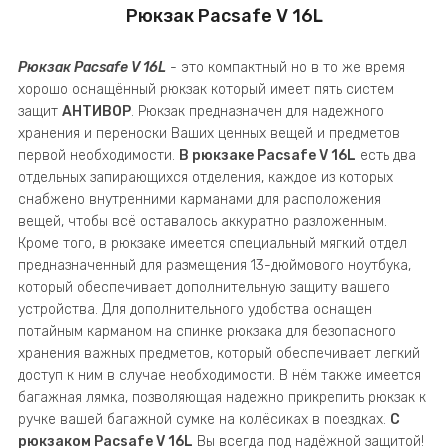
Рюкзак Pacsafe V 16L
Рюкзак Pacsafe V 16L
- это компактный но в то же время
хорошо оснащённый рюкзак который имеет пять систем
защит
АНТИВОР
. Рюкзак предназначен для надежного
хранения и переноски Ваших ценных вещей и предметов
первой необходимости.
В рюкзаке Pacsafe V 16L
есть два
отдельных запирающихся отделения, каждое из которых
снабжено внутренними карманами для расположения
вещей, чтобы всё оставалось аккуратно разложенным.
Кроме того, в рюкзаке имеется специальный мягкий отдел
предназначенный для размещения 13-дюймового ноутбука,
который обеспечивает дополнительную защиту вашего
устройства. Для дополнительного удобства оснащен
потайным карманом на спинке рюкзака для безопасного
хранения важных предметов, который обеспечивает легкий
доступ к ним в случае необходимости. В нём также имеется
багажная лямка, позволяющая надежно прикрепить рюкзак к
ручке вашей багажной сумке на колёсиках в поездках.
С
рюкзаком Pacsafe V 16L
Вы всегда под надёжной защитой!